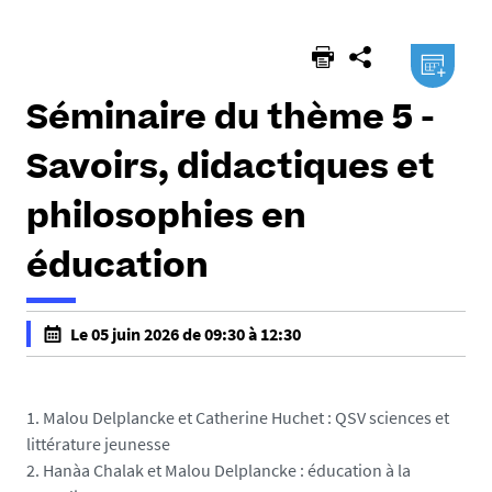
.ical
Séminaire du thème 5 -
Savoirs, didactiques et
philosophies en
éducation
Le 05 juin 2026 de 09:30 à 12:30
f
a
l
1. Malou Delplancke et Catherine Huchet : QSV sciences et
s
littérature jeunesse
e
2. Hanàa Chalak et Malou Delplancke : éducation à la
f