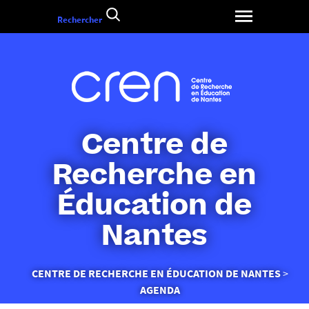
Aller
Rechercher
au
contenu
Centre de
Recherche en
Éducation de
Nantes
Vous
CENTRE DE RECHERCHE EN ÉDUCATION DE NANTES
êtes
AGENDA
ici :