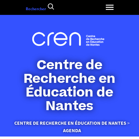
Aller
Rechercher
au
contenu
Centre de
Recherche en
Éducation de
Nantes
Vous
CENTRE DE RECHERCHE EN ÉDUCATION DE NANTES
êtes
AGENDA
ici :