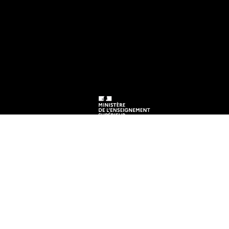
EN)
e
tre