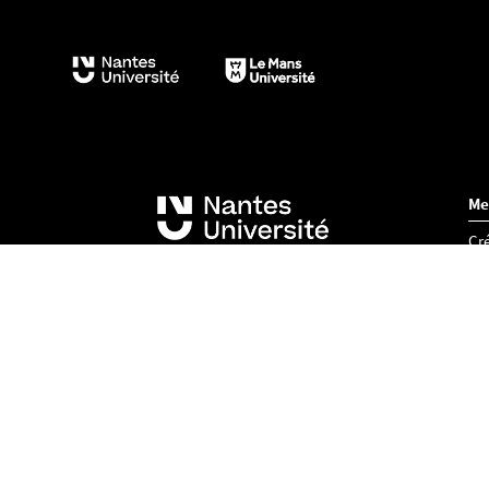
Me
Cré
Acc
Co