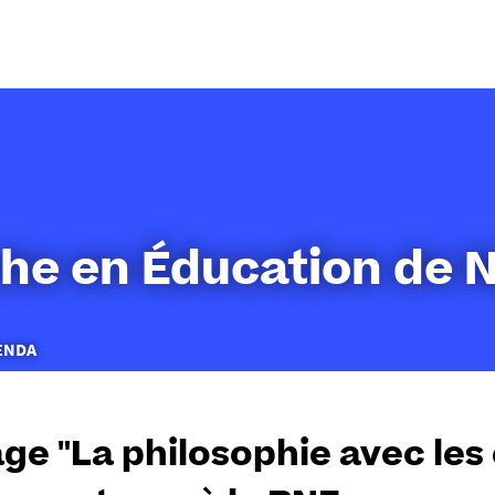
Aller
au
contenu
he en Éducation de 
ENDA
ge "La philosophie avec les 