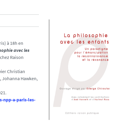
ris) à 18h en
sophie avec les
chez Raison
vier Christian
et, Johanna Hawken,
021.
-npp-a-paris-les-