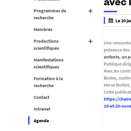
avec 
Programmes de
recherche
Le 20 ja
f
Membres
a
Productions
l
Une rencontre 
scientifiques
s
présence des a
e
enfants, un 
Manifestations
f
Publique diri
scientifiques
a
Avec les contr
l
Budex, Justin
Formation à la
s
Herve Boillot,
recherche
e
Cette publicat
Contact
https://chair
19-et-20-nove
Intranet
Agenda