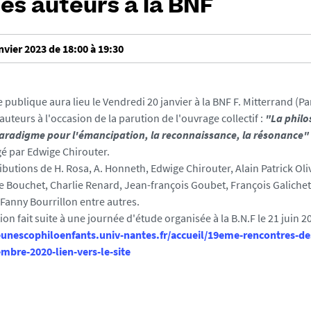
les auteurs à la BNF
nvier 2023 de 18:00 à 19:30
publique aura lieu le Vendredi 20 janvier à la BNF F. Mitterrand (Pa
uteurs à l'occasion de la parution de l'ouvrage collectif :
"La philo
paradigme pour l'émancipation, la reconnaissance, la résonance"
gé par Edwige Chirouter.
ibutions de H. Rosa, A. Honneth, Edwige Chirouter, Alain Patrick Oli
e Bouchet, Charlie Renard, Jean-françois Goubet, François Galich
 Fanny Bourrillon entre autres.
ion fait suite à une journée d'étude organisée à la B.N.F le 21 juin 2
eunescophiloenfants.univ-nantes.fr/accueil/19eme-rencontres-des
mbre-2020-lien-vers-le-site