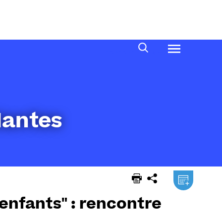
Rechercher
Menu
Nantes
.ical
enfants" : rencontre