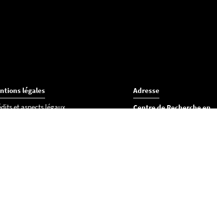
ntions légales
Adresse
dits et aspects légaux
Centre de Recherche en
essibilité
Éducation de Nantes (CR
okies
UFR Lettres et Langages
Département des sciences d
l’éducation
Chemin de la Censive du Ter
BP 81227
44312 Nantes cedex 3
Tél : 02 53 52 22 36