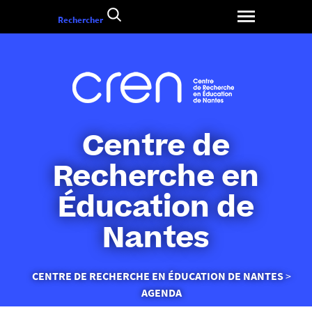
Aller
Rechercher
au
contenu
Centre de
Recherche en
Éducation de
Nantes
Vous
CENTRE DE RECHERCHE EN ÉDUCATION DE NANTES
êtes
AGENDA
ici :