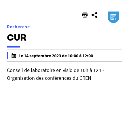
.ical
Recherche
CUR
Le 14 septembre 2023 de 10:00 à 12:00
f
a
Conseil de laboratoire en visio de 10h à 12h -
l
Organisation des conférences du CREN
s
e
f
a
l
s
e