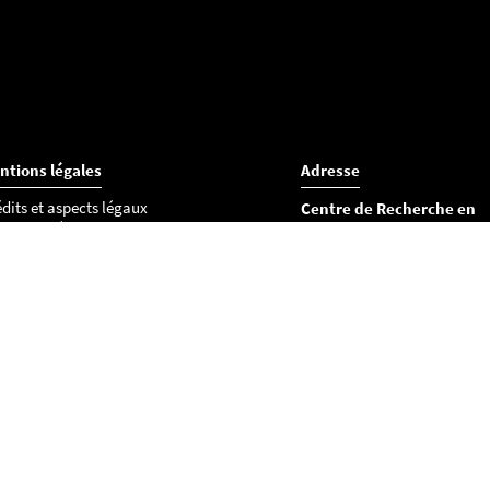
ntions légales
Adresse
dits et aspects légaux
Centre de Recherche en
essibilité
Éducation de Nantes (CR
okies
UFR Lettres et Langages
Département des sciences d
l’éducation
Chemin de la Censive du Ter
BP 81227
44312 Nantes cedex 3
Tél : 02 53 52 22 36