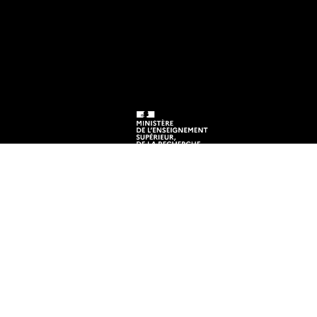
EN)
e
tre