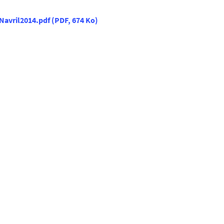
avril2014.pdf
(
PDF
, 674 Ko
)