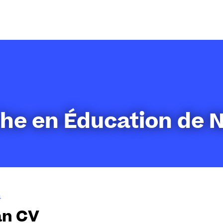
Aller
au
contenu
he en Éducation de 
4
an CV