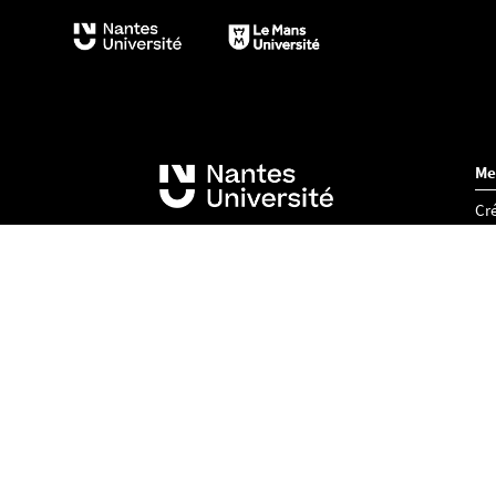
Me
Cré
Acc
Co