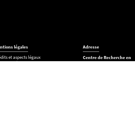
ntions légales
Adresse
dits et aspects légaux
Centre de Recherche en
essibilité
Éducation de Nantes (CR
okies
UFR Lettres et Langages
Département des sciences d
l’éducation
Chemin de la Censive du Ter
BP 81227
44312 Nantes cedex 3
Tél : 02 53 52 22 36