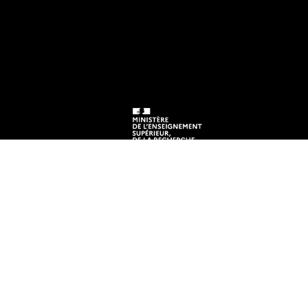
EN)
e
tre