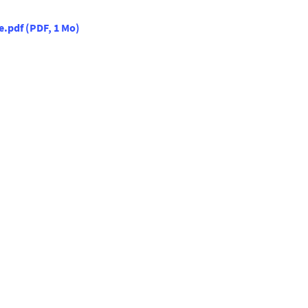
e.pdf
(
PDF
, 1 Mo
)