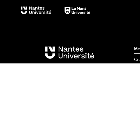
Me
Cré
Acc
Co