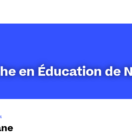
Aller
au
contenu
he en Éducation de 
4
ane