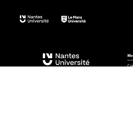
Me
Cré
Acc
Co