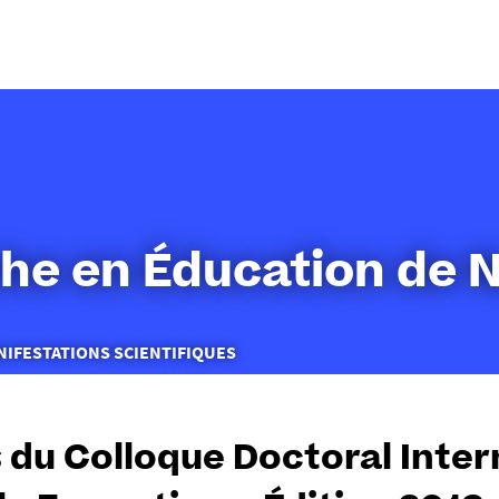
Aller
au
contenu
he en Éducation de 
NIFESTATIONS SCIENTIFIQUES
 du Colloque Doctoral Inter