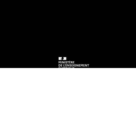
EN)
e
tre