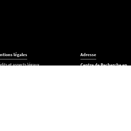
ntions légales
Adresse
dits et aspects légaux
Centre de Recherche en
essibilité
Éducation de Nantes (CR
okies
UFR Lettres et Langages
Département des sciences d
l’éducation
Chemin de la Censive du Ter
BP 81227
44312 Nantes cedex 3
Tél : 02 53 52 22 36