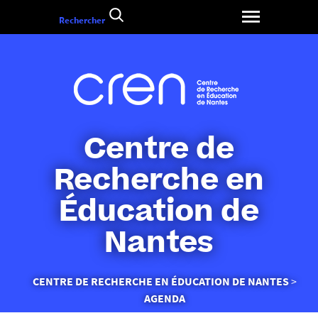
Aller
Rechercher
au
contenu
Centre de
Recherche en
Éducation de
Nantes
Vous
CENTRE DE RECHERCHE EN ÉDUCATION DE NANTES
êtes
AGENDA
ici :