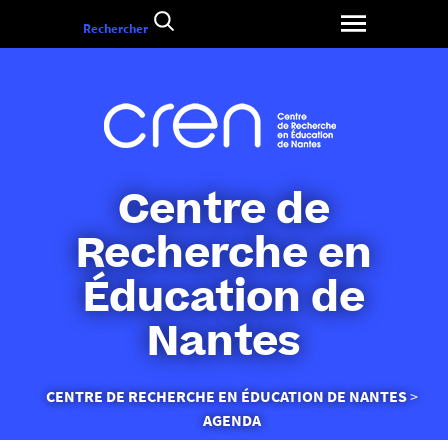
Aller
Rechercher
au
contenu
Centre de
Recherche en
Éducation de
Nantes
Vous
CENTRE DE RECHERCHE EN ÉDUCATION DE NANTES
êtes
AGENDA
ici :