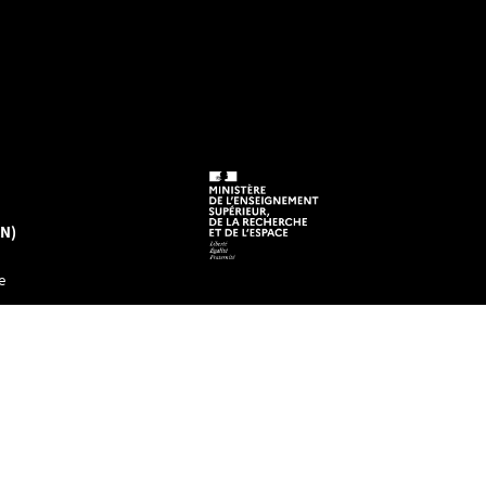
EN)
e
tre