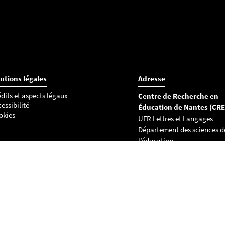
ntions légales
Adresse
dits et aspects légaux
Centre de Recherche en
essibilité
Éducation de Nantes (CR
okies
UFR Lettres et Langages
Département des sciences d
l’éducation
Chemin de la Censive du Ter
BP 81227
44312 Nantes cedex 3
Tél : 02 53 52 22 36