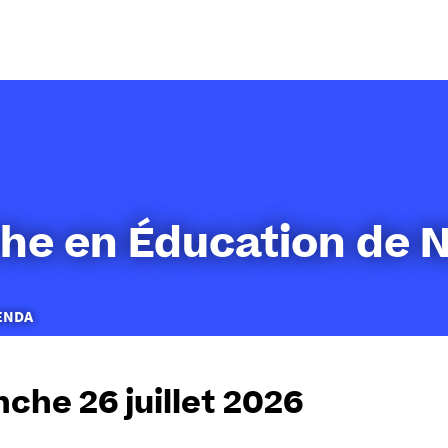
Aller
au
contenu
he en Éducation de 
ENDA
che 26 juillet 2026