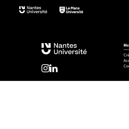
Me
Cré
Acc
Co