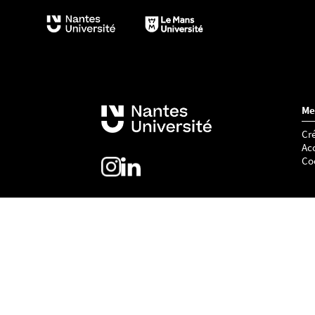
Me
Cré
Acc
Co