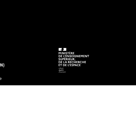
EN)
e
tre