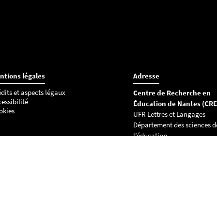
ntions légales
Adresse
dits et aspects légaux
Centre de Recherche en
essibilité
Éducation de Nantes (CR
okies
UFR Lettres et Langages
Département des sciences d
l’éducation
Chemin de la Censive du Ter
BP 81227
44312 Nantes cedex 3
Tél : 02 53 52 22 36