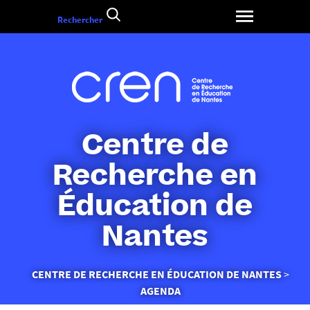
Aller
Rechercher
au
contenu
Centre de
Recherche en
Éducation de
Nantes
Vous
CENTRE DE RECHERCHE EN ÉDUCATION DE NANTES
êtes
AGENDA
ici :