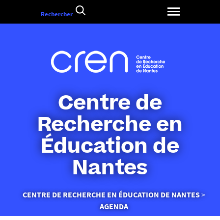
Aller
Rechercher
au
contenu
Centre de
Recherche en
Éducation de
Nantes
Vous
CENTRE DE RECHERCHE EN ÉDUCATION DE NANTES
êtes
AGENDA
ici :