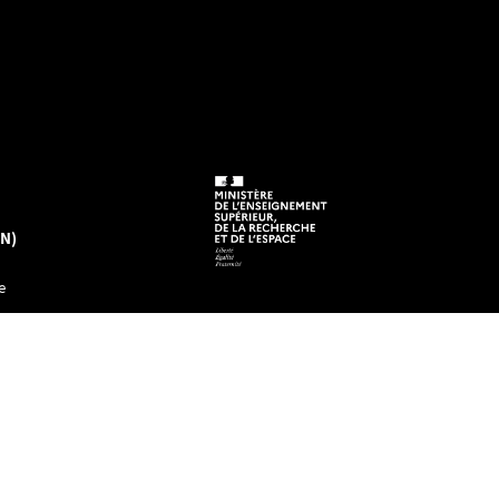
EN)
e
tre