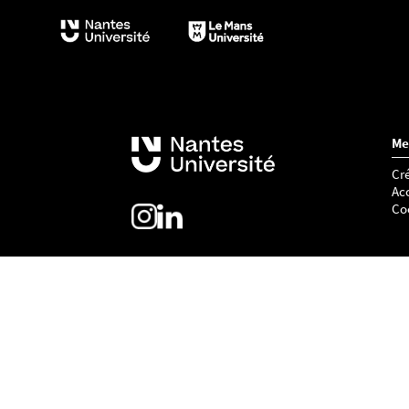
Me
Cré
Acc
Co