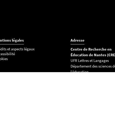
ntions légales
Adresse
dits et aspects légaux
Centre de Recherche en
essibilité
Éducation de Nantes (CR
okies
UFR Lettres et Langages
Département des sciences d
l’éducation
Chemin de la Censive du Ter
BP 81227
44312 Nantes cedex 3
Tél : 02 53 52 22 36