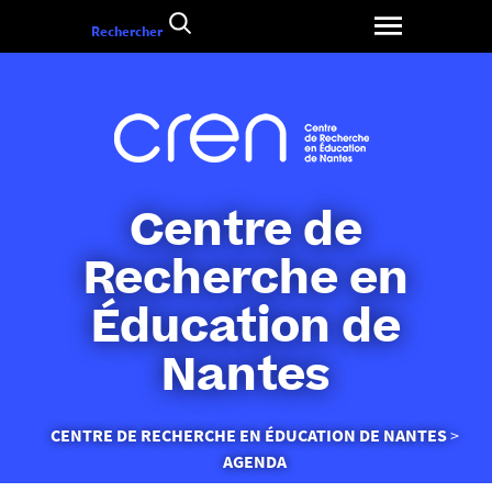
Aller
Rechercher
au
contenu
Centre de
Recherche en
Éducation de
Nantes
Vous
CENTRE DE RECHERCHE EN ÉDUCATION DE NANTES
êtes
AGENDA
ici :